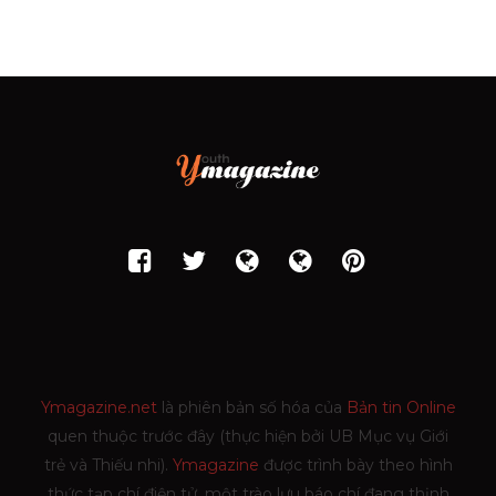
Ymagazine.net
là phiên bản số hóa của
Bản tin Online
quen thuộc trước đây (thực hiện bởi UB Mục vụ Giới
trẻ và Thiếu nhi).
Ymagazine
được trình bày theo hình
thức tạp chí điện tử, một trào lưu báo chí đang thịnh