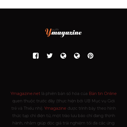
Ymagazine.net
là phiên bản số hóa của
Bản tin Online
quen thuộc trước đây (thực hiện bởi UB Mục vụ Giới
trẻ và Thiếu nhi).
Ymagazine
được trình bày theo hình
thức tạp chí điện tử, một trào lưu báo chí đang thịnh
hành, nhằm giúp độc giả trải nghiệm tối đa các ứng