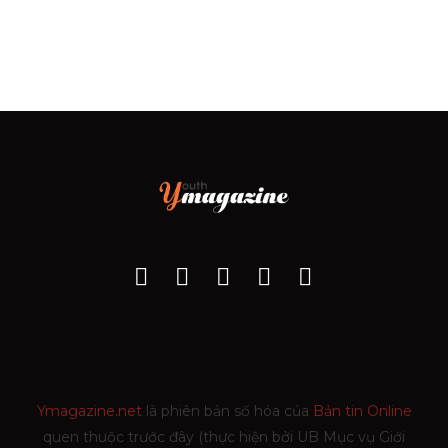
Ymagazine.net
là phiên bản số hóa của
Bản tin Online
quen thuộc trước đây (thực hiện bởi UB Mục vụ Giới