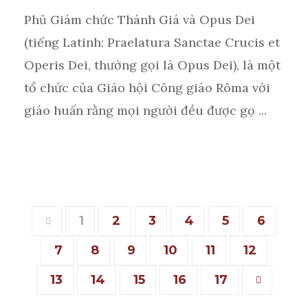
Phủ Giám chức Thánh Giá và Opus Dei
(tiếng Latinh: Praelatura Sanctae Crucis et
Operis Dei, thường gọi là Opus Dei), là một
tổ chức của Giáo hội Công giáo Rôma với
giáo huấn rằng mọi người đều được gọ ...
1
2
3
4
5
6
7
8
9
10
11
12
13
14
15
16
17