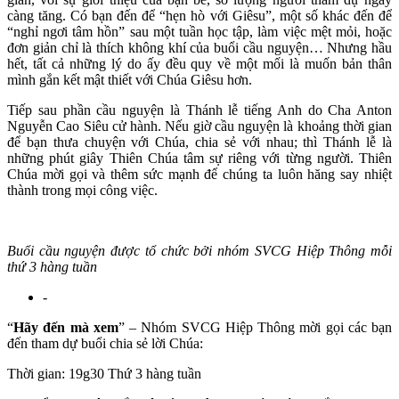
càng tăng. Có bạn đến để “hẹn hò với Giêsu”, một số khác đến để
“nghỉ ngơi tâm hồn” sau một tuần học tập, làm việc mệt mỏi, hoặc
đơn giản chỉ là thích không khí của buổi cầu nguyện… Nhưng hầu
hết, tất cả những lý do ấy đều quy về một mối là muốn bản thân
mình gắn kết mật thiết với Chúa Giêsu hơn.
Tiếp sau phần cầu nguyện là Thánh lễ tiếng Anh do Cha Anton
Nguyễn Cao Siêu cử hành. Nếu giờ cầu nguyện là khoảng thời gian
để bạn thưa chuyện với Chúa, chia sẻ với nhau; thì Thánh lễ là
những phút giây Thiên Chúa tâm sự riêng với từng người. Thiên
Chúa mời gọi và thêm sức mạnh để chúng ta luôn hăng say nhiệt
thành trong mọi công việc.
Buổi cầu nguyện được tổ chức bởi nhóm SVCG Hiệp Thông mỗi
thứ 3 hàng tuần
-
“
Hãy đến mà xem
” – Nhóm SVCG Hiệp Thông mời gọi các bạn
đến tham dự buổi chia sẻ lời Chúa:
Thời gian: 19g30 Thứ 3 hàng tuần