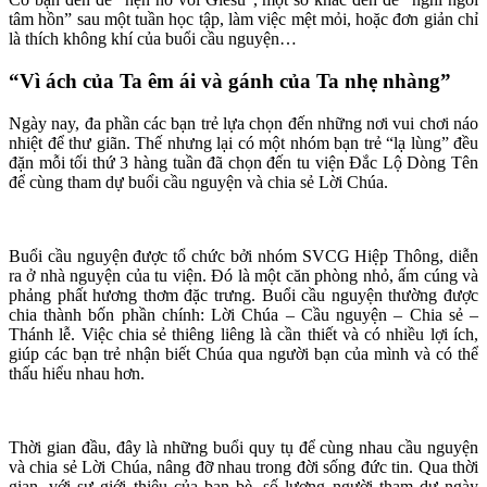
tâm hồn” sau một tuần học tập, làm việc mệt mỏi, hoặc đơn giản chỉ
là thích không khí của buổi cầu nguyện…
“Vì ách của Ta êm ái và gánh của Ta nhẹ nhàng”
Ngày nay, đa phần các bạn trẻ lựa chọn đến những nơi vui chơi náo
nhiệt để thư giãn. Thế nhưng lại có một nhóm bạn trẻ “lạ lùng” đều
đặn mỗi tối thứ 3 hàng tuần đã chọn đến tu viện Đắc Lộ Dòng Tên
để cùng tham dự buổi cầu nguyện và chia sẻ Lời Chúa.
Buổi cầu nguyện được tổ chức bởi nhóm SVCG Hiệp Thông, diễn
ra ở nhà nguyện của tu viện. Đó là một căn phòng nhỏ, ấm cúng và
phảng phất hương thơm đặc trưng. Buổi cầu nguyện thường được
chia thành bốn phần chính: Lời Chúa – Cầu nguyện – Chia sẻ –
Thánh lễ. Việc chia sẻ thiêng liêng là cần thiết và có nhiều lợi ích,
giúp các bạn trẻ nhận biết Chúa qua người bạn của mình và có thể
thấu hiểu nhau hơn.
Thời gian đầu, đây là những buổi quy tụ để cùng nhau cầu nguyện
và chia sẻ Lời Chúa, nâng đỡ nhau trong đời sống đức tin. Qua thời
gian, với sự giới thiệu của bạn bè, số lượng người tham dự ngày