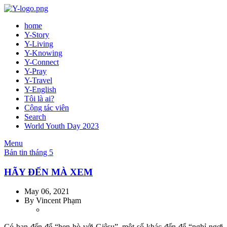
home
Y-Story
Y-Living
Y-Knowing
Y-Connect
Y-Pray
Y-Travel
Y-English
Tôi là ai?
Cộng tác viên
Search
World Youth Day 2023
Menu
Bản tin tháng 5
HÃY ĐẾN MÀ XEM
May 06, 2021
By
Vincent Phạm
Có bạn đến để “hẹn hò với Giêsu”, một số khác đến để “nghỉ ngơi