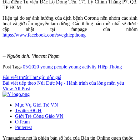
Địa điểm: Tu viện Đắc Lộ Dòng Tên, 171 Lý Chính Thắng P7, Q3,
TP HCM
Hiện tại do sự ảnh hưởng của dịch bệnh Corona nên nhóm các sinh
hoạt và giờ cầu nguyện tạm dừng. Các thông báo mới nhất sẽ được
cập nhật tại fanpage của nhóm
https://www.facebook.com/svcghiepthong
--
Nguồn ảnh: Vincent Phạm
Post Tags
05/2020
young people
young activity
Hiệp Thông
Bài viết trước
Thư gửi độc giả
Bài viết tiếp theo
Núi Đức Mẹ - Hành trình của lòng mến yêu
View All Post
Mục Vụ Giới Trẻ VN
Twitter ĐGH
Giới Trẻ Công Giáo VN
OTeam
Pinterest
Ymagazine.net
là phiên bản số hóa của
Bản tin Online
quen thuộc