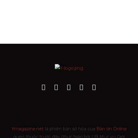
Ymagazine.net
là phiên bản số hóa của
Bản tin Online
quen thuộc trước đây (thực hiện bởi UB Mục vụ Giới