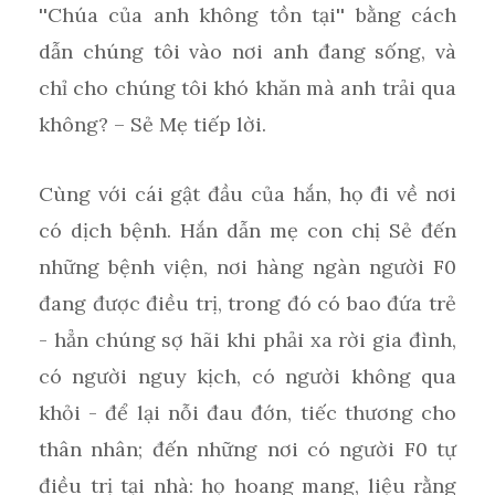
''Chúa của anh không tồn tại'' bằng cách
dẫn chúng tôi vào nơi anh đang sống, và
chỉ cho chúng tôi khó khăn mà anh trải qua
không? – Sẻ Mẹ tiếp lời.
Cùng với cái gật đầu của hắn, họ đi về nơi
có dịch bệnh. Hắn dẫn mẹ con chị Sẻ đến
những bệnh viện, nơi hàng ngàn người F0
đang được điều trị, trong đó có bao đứa trẻ
- hẳn chúng sợ hãi khi phải xa rời gia đình,
có người nguy kịch, có người không qua
khỏi - để lại nỗi đau đớn, tiếc thương cho
thân nhân; đến những nơi có người F0 tự
điều trị tại nhà: họ hoang mang, liệu rằng