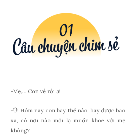
-Mẹ,… Con về rồi ạ!
-Ừ! Hôm nay con bay thế nào, bay được bao
xa, có nơi nào mới lạ muốn khoe với mẹ
không?