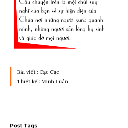
Bài viết : Cạc Cạc
Thiết kế : Minh Luân
Post Tags