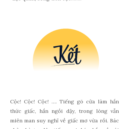
Cộc! Cộc! Cộc! …. Tiếng gõ cửa làm hắn
thức giấc, hắn ngồi dậy, trong lòng vẫn
miên man suy nghĩ về giấc mơ vừa rồi. Bác