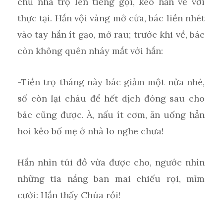
chủ nhà trọ lên tiếng gọi, kéo hắn về với
thực tại. Hắn vội vàng mở cửa, bác liền nhét
vào tay hắn ít gạo, mớ rau; trước khi về, bác
còn không quên nháy mắt với hắn:
-Tiền trọ tháng này bác giảm một nửa nhé,
số còn lại cháu để hết dịch đóng sau cho
bác cũng được. À, nấu ít cơm, ăn uống hẳn
hoi kẻo bố mẹ ở nhà lo nghe chưa!
Hắn nhìn túi đồ vừa được cho, ngước nhìn
những tia nắng ban mai chiếu rọi, mỉm
cười: Hắn thấy Chúa rồi!