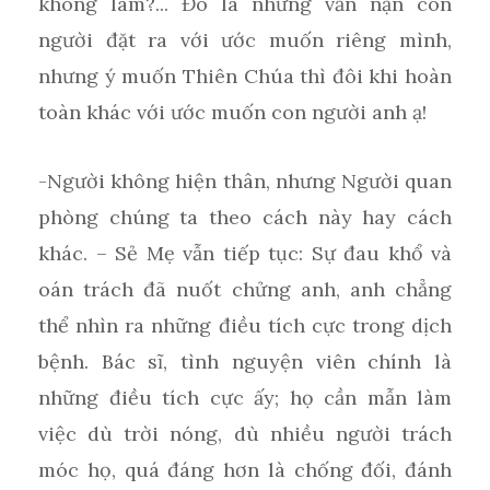
không làm?... Đó là những vấn nạn con
người đặt ra với ước muốn riêng mình,
nhưng ý muốn Thiên Chúa thì đôi khi hoàn
toàn khác với ước muốn con người anh ạ!
-Người không hiện thân, nhưng Người quan
phòng chúng ta theo cách này hay cách
khác. – Sẻ Mẹ vẫn tiếp tục: Sự đau khổ và
oán trách đã nuốt chửng anh, anh chẳng
thể nhìn ra những điều tích cực trong dịch
bệnh. Bác sĩ, tình nguyện viên chính là
những điều tích cực ấy; họ cần mẫn làm
việc dù trời nóng, dù nhiều người trách
móc họ, quá đáng hơn là chống đối, đánh