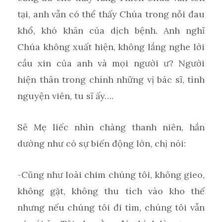
tại, anh vẫn có thể thấy Chúa trong nỗi đau
khổ, khó khăn của dịch bệnh. Anh nghĩ
Chúa không xuất hiện, không lắng nghe lời
cầu xin của anh và mọi người ư? Người
hiện thân trong chính những vị bác sĩ, tình
nguyện viên, tu sĩ ấy….
Sẻ Mẹ liếc nhìn chàng thanh niên, hắn
dường như có sự biến động lớn, chị nói:
-Cũng như loài chim chúng tôi, không gieo,
không gặt, không thu tích vào kho thế
nhưng nếu chúng tôi đi tìm, chúng tôi vẫn