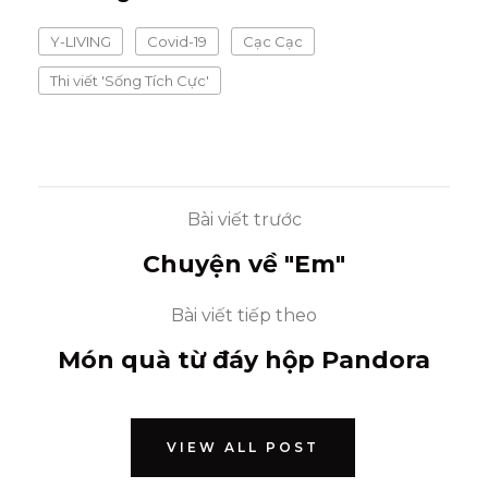
Y-LIVING
Covid-19
Cạc Cạc
Thi viết 'Sống Tích Cực'
Bài viết trước
Chuyện về "Em"
Bài viết tiếp theo
Món quà từ đáy hộp Pandora
VIEW ALL POST