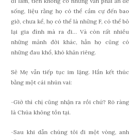
đi làm, tiền không có nhưng vẫn phải ăn để
sống, liệu rằng họ có thể cầm cự đến bao
giờ, chưa kể, họ có thể là những F, có thể bỏ
lại gia đình mà ra đi… Và còn rất nhiều
những mảnh đời khác, hẳn họ cũng có
những đau khổ, khó khăn riêng.
Sẻ Mẹ vẫn tiếp tục im lặng. Hắn kết thúc
bằng một cái nhún vai:
-Giờ thì chị cũng nhận ra rồi chứ? Rõ ràng
là Chúa không tồn tại.
-Sau khi dẫn chúng tôi đi một vòng, anh