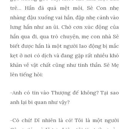
trẻ… Hắn đã quá mệt mỏi, Sẻ Con nhẹ
nhàng đậu xuống vai hắn, đập nhẹ cánh vào
lưng hắn như an ủi. Chờ cơn xúc động của
hắn qua đi, qua trò chuyện, mẹ con nhà Sẻ
biết được hắn là một người lao động bị mắc
kẹt ở nơi có dịch và đang gặp rất nhiều khó
khăn về vật chất cũng như tinh thần. Sẻ Mẹ
lên tiếng hỏi:
-Anh có tin vào Thượng đế không? Tại sao
anh lại bi quan như vậy?
-Có chứ! Dĩ nhiên là có! Tôi là một người