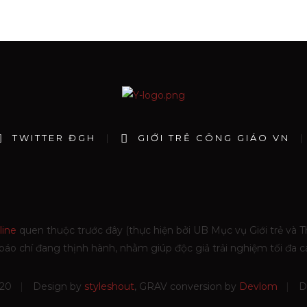
TWITTER ĐGH
GIỚI TRẺ CÔNG GIÁO VN
line
quen thuộc trước đây (thực hiện bởi UB Mục vụ Giới trẻ và Th
ưu báo chí đang thịnh hành, nhằm giúp độc giả trải nghiệm tối đa
020
Design by
styleshout
, GRAV conversion by
Devlom
D