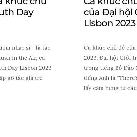
ca khúc chủ
Ca khúc ch
uth Day
của Đại hội G
Lisbon 2023
iêm nhạc sĩ - là tác
Ca khúc chủ đề của
ush in the Air, ca
2023, Đại hội Giới t
th Day Lisbon 2023
trong tiếng Bồ Đào 
ặp gỡ tác giả trẻ
tiếng Anh là “There’s
lấy cảm hứng từ câu 