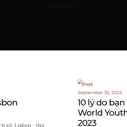
September 30, 2022
isbon
10 lý do bạ
World Youth
2023
h sử, Lisbon - thủ