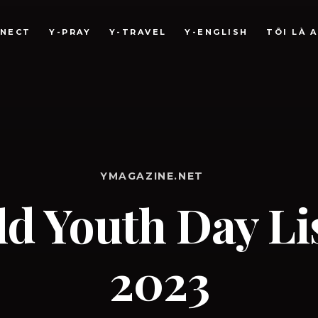
NNECT
Y-PRAY
Y-TRAVEL
Y-ENGLISH
TÔI LÀ A
YMAGAZINE.NET
d Youth Day L
2023