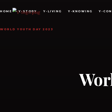
HOME
Y-STORY
Y-LIVING
Y-KNOWING
Y-CO
WORLD YOUTH DAY 2023
Worl