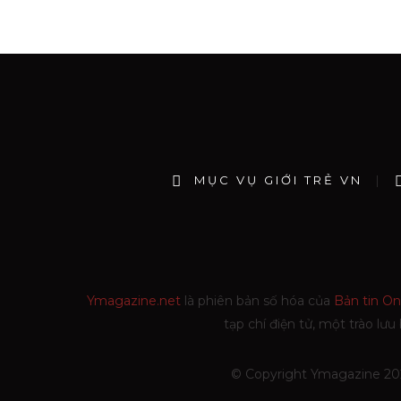
MỤC VỤ GIỚI TRẺ VN
Ymagazine.net
là phiên bản số hóa của
Bản tin On
tạp chí điện tử, một trào l
© Copyright Ymagazine 2