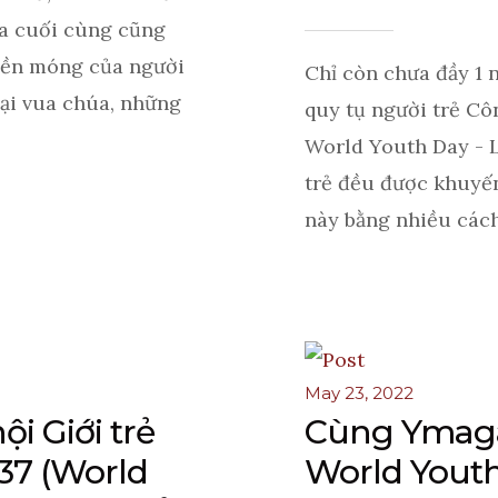
a cuối cùng cũng
nền móng của người
Chỉ còn chưa đầy 1 
đại vua chúa, những
quy tụ người trẻ Cô
World Youth Day - L
trẻ đều được khuyến
này bằng nhiều cách t
May 23, 2022
ội Giới trẻ
Cùng Ymaga
 37 (World
World Youth