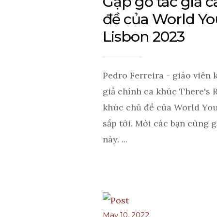
Gặp gỡ tác giả 
đề của World Yo
Lisbon 2023
Pedro Ferreira - giáo viên k
giả chính ca khúc There's R
khúc chủ đề của World You
sắp tới. Mời các bạn cùng g
này. ...
May 10, 2022