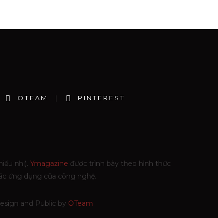
OTEAM
PINTEREST
iếu nhi).
Ymagazine
được trình bày theo hình thức
 các ứng dụng của công nghệ.
esign and Public by
OTeam