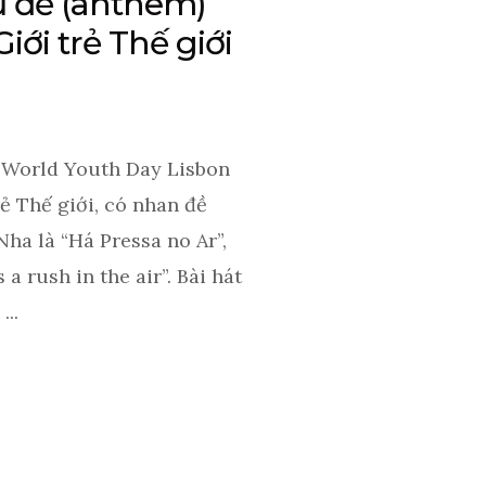
ủ đề (anthem)
iới trẻ Thế giới
 World Youth Day Lisbon
rẻ Thế giới, có nhan đề
Nha là “Há Pressa no Ar”,
 a rush in the air”. Bài hát
...