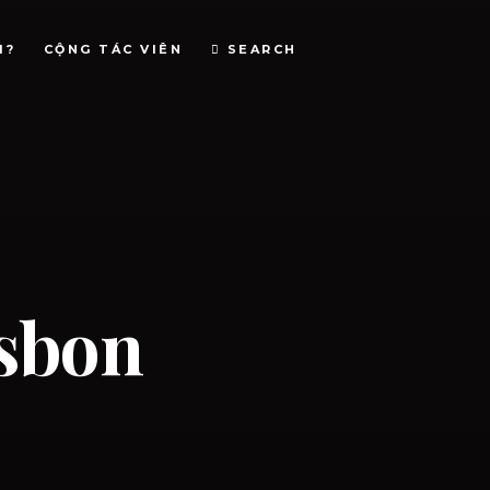
I?
CỘNG TÁC VIÊN
SEARCH
isbon