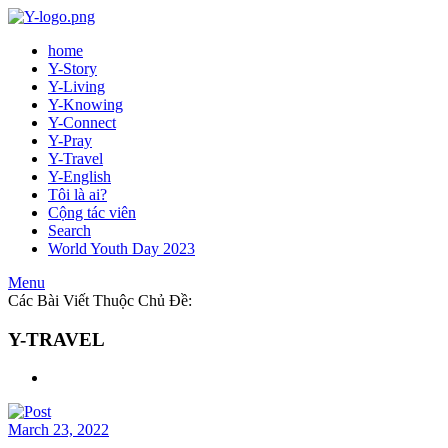
home
Y-Story
Y-Living
Y-Knowing
Y-Connect
Y-Pray
Y-Travel
Y-English
Tôi là ai?
Cộng tác viên
Search
World Youth Day 2023
Menu
Các Bài Viết Thuộc Chủ Đề:
Y-TRAVEL
March 23, 2022