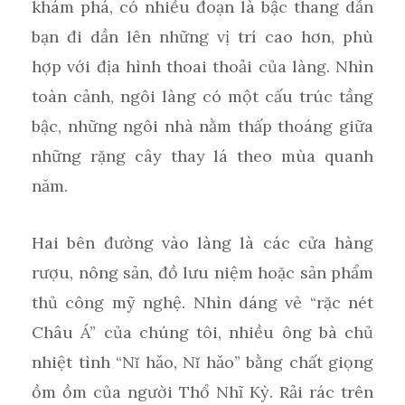
khám phá, có nhiều đoạn là bậc thang dẫn
bạn đi dần lên những vị trí cao hơn, phù
hợp với địa hình thoai thoải của làng. Nhìn
toàn cảnh, ngôi làng có một cấu trúc tầng
bậc, những ngôi nhà nằm thấp thoáng giữa
những rặng cây thay lá theo mùa quanh
năm.
Hai bên đường vào làng là các cửa hàng
rượu, nông sản, đồ lưu niệm hoặc sản phẩm
thủ công mỹ nghệ. Nhìn dáng vẻ “rặc nét
Châu Á” của chúng tôi, nhiều ông bà chủ
nhiệt tình “Nǐ hǎo, Nǐ hǎo” bằng chất giọng
ồm ồm của người Thổ Nhĩ Kỳ. Rải rác trên