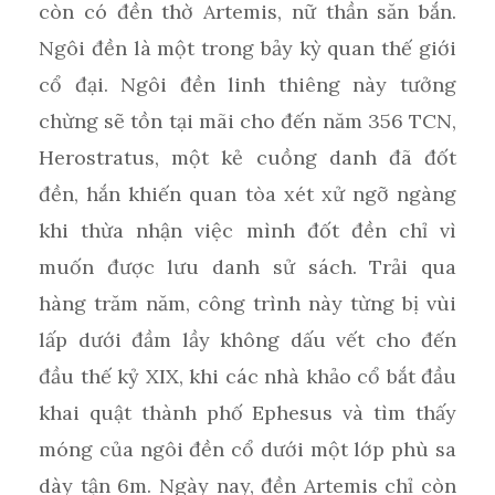
còn có đền thờ Artemis, nữ thần săn bắn.
Ngôi đền là một trong bảy kỳ quan thế giới
cổ đại. Ngôi đền linh thiêng này tưởng
chừng sẽ tồn tại mãi cho đến năm 356 TCN,
Herostratus, một kẻ cuồng danh đã đốt
đền, hắn khiến quan tòa xét xử ngỡ ngàng
khi thừa nhận việc mình đốt đền chỉ vì
muốn được lưu danh sử sách. Trải qua
hàng trăm năm, công trình này từng bị vùi
lấp dưới đầm lầy không dấu vết cho đến
đầu thế kỷ XIX, khi các nhà khảo cổ bắt đầu
khai quật thành phố Ephesus và tìm thấy
móng của ngôi đền cổ dưới một lớp phù sa
dày tận 6m. Ngày nay, đền Artemis chỉ còn