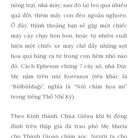
nông trại, nhà máy; sau đó lại leo qua nhiều
quả đồi, thêm mấy con đèo ngoằn nghoèo.
Ở đây, thỉnh thoảng bạn sẽ gặp một chiếc
máy cày chạy bon bon, hoặc tự nhiên xuất
hiện một chiếc xe máy chở đầy những sọt
hoa quả băng ra từ trong con hẻm nhỏ nào
đó. Cách Ephesus chừng 7 cây số, nhà Đức
Mẹ nằm trên núi Koressos (tên khác là
“Bülbüldağı”, nghĩa là “Núi chim họa mi”
trong tiếng Thổ Nhĩ Kỳ).
Theo Kinh thánh, Chúa Giêsu khi bị đóng
đinh trên thập giá đã trao phó Mẹ Maria
cho Thánh Gioan chăm sóc. Người ta cho