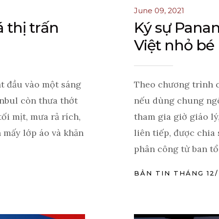
June 09, 2021
 thị trấn
Ký sự Panam
Việt nhỏ bé
ắt đầu vào một sáng
Theo chương trình 
nbul còn thưa thớt
nếu dùng chung ngô
tối mịt, mưa rả rích,
tham gia giờ giáo lý
n mấy lớp áo và khăn
liên tiếp, được chi
phân công từ ban tổ .
BẢN TIN THÁNG 12