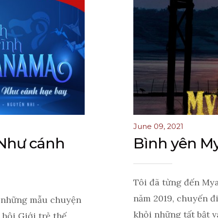
June 09, 2021
 Như cánh
Bình yên M
Tôi đã từng đến My
năm 2019, chuyến đ
e những mẫu chuyện
khỏi những tất bật v
hội Giới trẻ thế