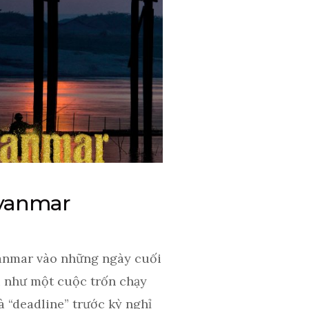
yanmar
anmar vào những ngày cuối
i như một cuộc trốn chạy
à “deadline” trước kỳ nghỉ