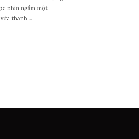
ược nhìn ngắm một
ừa thanh ...