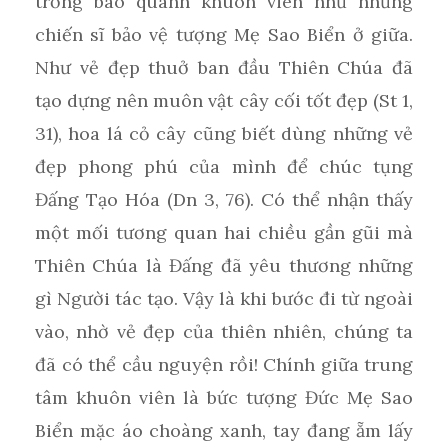
trồng bao quanh khuôn viên như những
chiến sĩ bảo vệ tượng Mẹ Sao Biển ở giữa.
Như vẻ đẹp thuở ban đầu Thiên Chúa đã
tạo dựng nên muôn vật cây cối tốt đẹp (St 1,
31), hoa lá cỏ cây cũng biết dùng những vẻ
đẹp phong phú của mình để chúc tụng
Đấng Tạo Hóa (Dn 3, 76). Có thể nhận thấy
một mối tương quan hai chiều gần gũi mà
Thiên Chúa là Đấng đã yêu thương những
gì Người tác tạo. Vậy là khi bước đi từ ngoài
vào, nhờ vẻ đẹp của thiên nhiên, chúng ta
đã có thể cầu nguyện rồi! Chính giữa trung
tâm khuôn viên là bức tượng Đức Mẹ Sao
Biển mặc áo choàng xanh, tay đang ẵm lấy