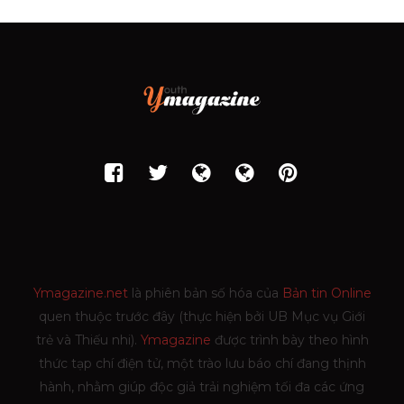
Ymagazine.net
là phiên bản số hóa của
Bản tin Online
quen thuộc trước đây (thực hiện bởi UB Mục vụ Giới
trẻ và Thiếu nhi).
Ymagazine
được trình bày theo hình
thức tạp chí điện tử, một trào lưu báo chí đang thịnh
hành, nhằm giúp độc giả trải nghiệm tối đa các ứng