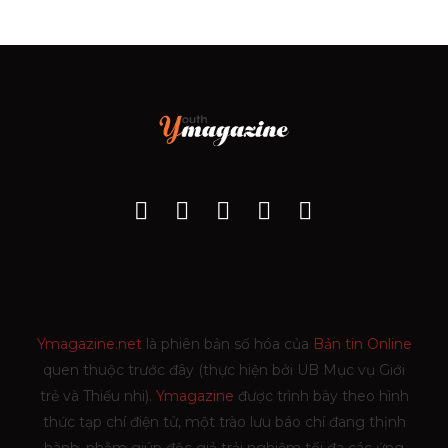
Ymagazine.net
là phiên bản số hóa của
Bản tin Online
quen thuộc trước đây (thực hiện bởi UB Mục vụ Giới
trẻ và Thiếu nhi).
Ymagazine
được trình bày theo hình
thức tạp chí điện tử, một trào lưu báo chí đang thịnh