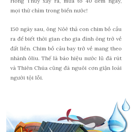
Hồng Thủy xảy ra, mưa to 40 đêm ngày,
mọi thứ chìm trong biển nước!
150 ngày sau, ông Nôê thả con chim bồ cầu
ra để biết thời gian cho gia đình ông trở về
đất liền. Chim bồ câu bay trở về mang theo
nhành ôliu. Thế là báo hiệu nước lũ đã rút
và Thiên Chúa cũng đã nguôi cơn giận loài
người tội lỗi.