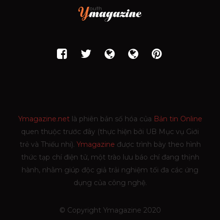
Ymagazine.net
là phiên bản số hóa của
Bản tin Online
quen thuộc trước đây (thực hiện bởi UB Mục vụ Giới
trẻ và Thiếu nhi).
Ymagazine
được trình bày theo hình
thức tạp chí điện tử, một trào lưu báo chí đang thịnh
hành, nhằm giúp độc giả trải nghiệm tối đa các ứng
dụng của công nghệ.
© Copyright Ymagazine 2020