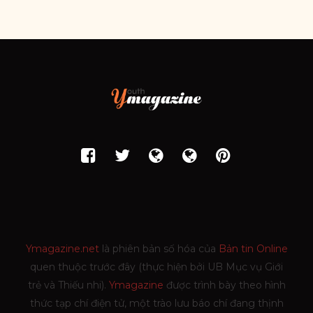
Ymagazine.net
là phiên bản số hóa của
Bản tin Online
quen thuộc trước đây (thực hiện bởi UB Mục vụ Giới
trẻ và Thiếu nhi).
Ymagazine
được trình bày theo hình
thức tạp chí điện tử, một trào lưu báo chí đang thịnh