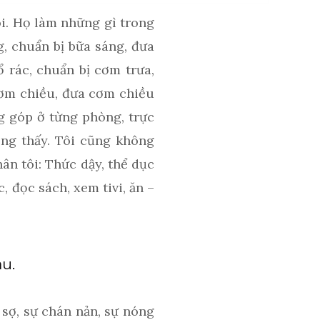
ôi. Họ làm những gì trong
g, chuẩn bị bữa sáng, đưa
 rác, chuẩn bị cơm trưa,
 cơm chiều, đưa cơm chiều
ng góp ở từng phòng, trực
ông thấy. Tôi cũng không
ân tôi: Thức dậy, thể dục
, đọc sách, xem tivi, ăn –
au.
o sợ, sự chán nản, sự nóng