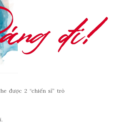
he được 2 “chiến sĩ” trò
i.