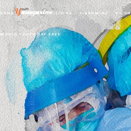
HOME
Y-STORY
Y-LIVING
Y-KNOWING
Y-CO
WORLD YOUTH DAY 2023