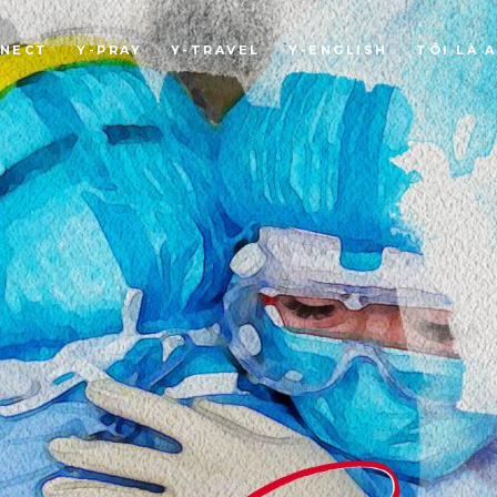
NNECT
Y-PRAY
Y-TRAVEL
Y-ENGLISH
TÔI LÀ A