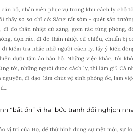
, cán bộ, nhân viên phục vụ trong khu cách ly chỗ t
 thấy sơ sơ chỉ có: Sáng rất sớm - quét sân trườn
, đi đo thân nhiệt cử sáng, gom rác từng phòng, đổ
òng, dọn rác, đi đo thân nhiệt cử chiều, chuẩn bị
 đi kiểm tra nhắc nhở người cách ly, lấy ý kiến đó
hiện dưới tấm áo bảo hộ. Những việc khác, tôi kh
úng tôi, những người được cách ly, thì làm gì? Cá nh
h nguyện, đi dạo, làm chút vệ sinh phòng ốc, làm việc
ủ...
nh “bất ổn” vì hai bức tranh đối nghịch nh
ào vị trí của Họ, để thử hình dung sự mệt mỏi, sự l