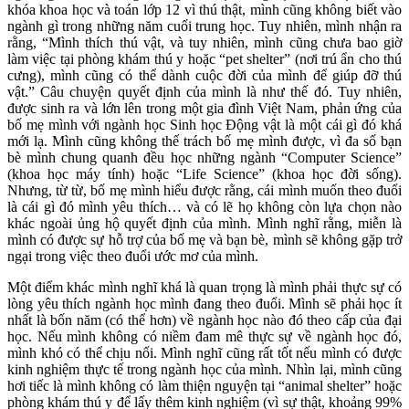
khóa khoa học và toán lớp 12 vì thú thật, mình cũng không biết vào
ngành gì trong những năm cuối trung học. Tuy nhiên, mình nhận ra
rằng, “Mình thích thú vật, và tuy nhiên, mình cũng chưa bao giờ
làm việc tại phòng khám thú y hoặc “pet shelter” (nơi trú ẩn cho thú
cưng), mình cũng có thể dành cuộc đời của mình để giúp đỡ thú
vật.” Câu chuyện quyết định của mình là như thế đó. Tuy nhiên,
được sinh ra và lớn lên trong một gia đình Việt Nam, phản ứng của
bố mẹ mình với ngành học Sinh học Động vật là một cái gì đó khá
mới lạ. Mình cũng không thế trách bố mẹ mình được, vì đa số bạn
bè mình chung quanh đều học những ngành “Computer Science”
(khoa học máy tính) hoặc “Life Science” (khoa học đời sống).
Nhưng, từ từ, bố mẹ mình hiểu được rằng, cái mình muốn theo đuổi
là cái gì đó mình yêu thích… và có lẽ họ không còn lựa chọn nào
khác ngoài ủng hộ quyết định của mình. Mình nghĩ rằng, miễn là
mình có được sự hỗ trợ của bố mẹ và bạn bè, mình sẽ không gặp trở
ngại trong việc theo đuổi ước mơ của mình.
Một điểm khác mình nghĩ khá là quan trọng là mình phải thực sự có
lòng yêu thích ngành học mình đang theo đuổi. Mình sẽ phải học ít
nhất là bốn năm (có thể hơn) về ngành học nào đó theo cấp của đại
học. Nếu mình không có niềm đam mê thực sự về ngành học đó,
mình khó có thể chịu nổi. Mình nghĩ cũng rất tốt nếu mình có được
kinh nghiệm thực tế trong ngành học của mình. Nhìn lại, mình cũng
hơi tiếc là mình không có làm thiện nguyện tại “animal shelter” hoặc
phòng khám thú y để lấy thêm kinh nghiệm (vì sự thật, khoảng 99%