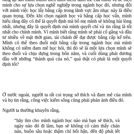
minh cho sự lựa chọn nghề nghiệp trong ngành học đó, nhưng đối
với mình việc học lấy bằng cấp trong lãnh vực âm nhạc này là điều
quan trọng. Đến khi chọn ngành học và bằng cấp học vấn, mình
hiểu rằng đây có thể là quyết định mà bố mẹ mình sẽ không hài lòng
nhất, nhưng đây là quyết định mà mình quyết chí và tin rằng là tốt
nhất cho chính mình. Vì mình biết rằng mình sẽ phải cố gắng và đầu
tư nhiều về mặt thời gian, tài chánh để đạt được bằng cấp kể trên.
Mình có thể theo đuổi một bằng cấp trong ngành học mà mình
không có niềm đam mê học hỏi, thì đó sẽ là một lựa chọn mình sẽ
theo đuổi và chịu đựng trong bốn năm, và cuối dùng phải đương
đầu với những “thành quả của nó,” quả thật có phải là một quyết
định tốt?
Ở nước ngoài, người ta rất coi trọng sở thích và đam mê của mình
và họ tin rằng, công việc kiếm sống cũng phải phản ánh điều đó.
Người ta thường khuyên rằng,
“hãy tìm cho mình ngành học nào mà bạn sẽ thích, và
ngày nào đó đi làm, bạn sẽ không có cảm thấy chán
nản, buồn sầu hoặc thậm chí hối hận, đến độ phải lết