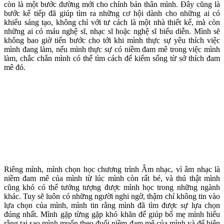
còn là một bước đường mới cho chính bản thân mình. Đây cũng là
bước kế tiếp đã giúp tìm ra những cơ hội dành cho những ai có
khiếu sáng tạo, không chỉ với tư cách là một nhà thiết kế, mà còn
những ai có máu nghệ sĩ, nhạc sĩ hoặc nghệ sĩ biểu diễn. Mình sẽ
không bao giờ tiến bước cho tới khi mình thực sự yêu thích việc
mình đang làm, nếu mình thực sự có niềm đam mê trong việc mình
làm, chắc chắn mình có thể tìm cách để kiếm sống từ sở thích đam
mê đó.
Riêng mình, mình chọn học chương trình Âm nhạc, vì âm nhạc là
niềm đam mê của mình từ lúc mình còn rất bé, và thú thật mình
cũng khó có thể tưởng tượng được mình học trong những ngành
khác. Tuy sẽ luôn có những người nghi ngờ, thậm chí không tin vào
lựa chọn của mình, mình tin rằng mình đã tìm được sự lựa chọn
đúng nhất. Mình gặp từng gặp khó khăn để giúp bố mẹ mình hiểu
rằng tại sao mình muốn theo đuổi niềm đam mê của mình và để biện