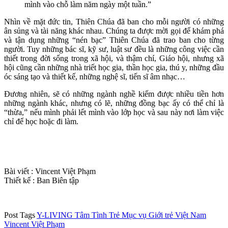
mình vào chỗ làm năm ngày một tuần.”
Nhìn về mặt đức tin, Thiên Chúa đã ban cho mỗi người có những
ân sủng và tài năng khác nhau. Chúng ta được mời gọi để khám phá
và tận dụng những “nén bạc” Thiên Chúa đã trao ban cho từng
người. Tuy những bác sĩ, kỹ sư, luật sư đều là những công việc cần
thiết trong đời sống trong xã hội, và thậm chí, Giáo hội, nhưng xã
hội cũng cần những nhà triết học gia, thần học gia, thú y, những đầu
óc sáng tạo và thiết kế, những nghệ sĩ, tiến sĩ âm nhạc…
Đương nhiên, sẽ có những ngành nghề kiếm được nhiều tiền hơn
những ngành khác, nhưng có lẽ, những đồng bạc ấy có thể chỉ là
“thừa,” nếu mình phải lết mình vào lớp học và sau này nơi làm việc
chỉ để học hoặc đi làm.
Bài viết : Vincent Việt Phạm
Thiết kế : Ban Biên tập
Post Tags
Y-LIVING
Tâm Tình Trẻ
Mục vụ Giới trẻ Việt Nam
Vincent Việt Phạm