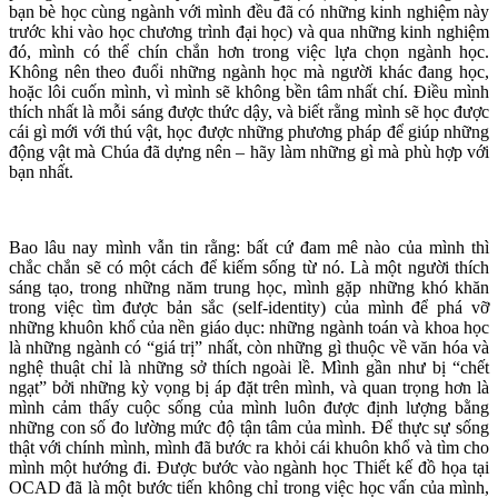
bạn bè học cùng ngành với mình đều đã có những kinh nghiệm này
trước khi vào học chương trình đại học) và qua những kinh nghiệm
đó, mình có thể chín chắn hơn trong việc lựa chọn ngành học.
Không nên theo đuổi những ngành học mà người khác đang học,
hoặc lôi cuốn mình, vì mình sẽ không bền tâm nhất chí. Điều mình
thích nhất là mỗi sáng được thức dậy, và biết rằng mình sẽ học được
cái gì mới với thú vật, học được những phương pháp để giúp những
động vật mà Chúa đã dựng nên – hãy làm những gì mà phù hợp với
bạn nhất.
Bao lâu nay mình vẫn tin rằng: bất cứ đam mê nào của mình thì
chắc chắn sẽ có một cách để kiếm sống từ nó. Là một người thích
sáng tạo, trong những năm trung học, mình gặp những khó khăn
trong việc tìm được bản sắc (self-identity) của mình để phá vỡ
những khuôn khổ của nền giáo dục: những ngành toán và khoa học
là những ngành có “giá trị” nhất, còn những gì thuộc về văn hóa và
nghệ thuật chỉ là những sở thích ngoài lề. Mình gần như bị “chết
ngạt” bởi những kỳ vọng bị áp đặt trên mình, và quan trọng hơn là
mình cảm thấy cuộc sống của mình luôn được định lượng bằng
những con số đo lường mức độ tận tâm của mình. Để thực sự sống
thật với chính mình, mình đã bước ra khỏi cái khuôn khổ và tìm cho
mình một hướng đi. Được bước vào ngành học Thiết kế đồ họa tại
OCAD đã là một bước tiến không chỉ trong việc học vấn của mình,