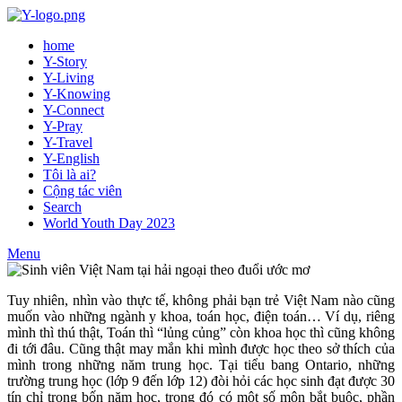
home
Y-Story
Y-Living
Y-Knowing
Y-Connect
Y-Pray
Y-Travel
Y-English
Tôi là ai?
Cộng tác viên
Search
World Youth Day 2023
Menu
Tuy nhiên, nhìn vào thực tế, không phải bạn trẻ Việt Nam nào cũng
muốn vào những ngành y khoa, toán học, điện toán… Ví dụ, riêng
mình thì thú thật, Toán thì “lủng củng” còn khoa học thì cũng không
đi tới đâu. Cũng thật may mắn khi mình được học theo sở thích của
mình trong những năm trung học. Tại tiểu bang Ontario, những
trường trung học (lớp 9 đến lớp 12) đòi hỏi các học sinh đạt được 30
tín chỉ trong bốn năm học, trong đó có một số môn bắt buộc, phần