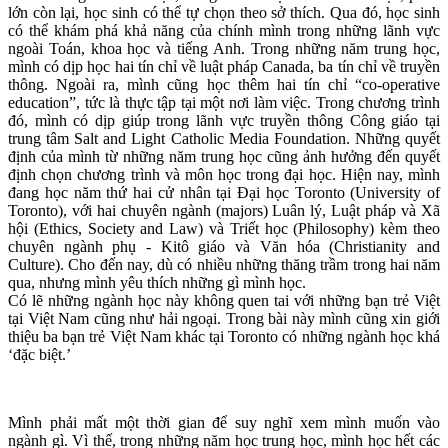
lớn còn lại, học sinh có thể tự chọn theo sở thích. Qua đó, học sinh
có thể khám phá khả năng của chính mình trong những lãnh vực
ngoài Toán, khoa học và tiếng Anh. Trong những năm trung học,
mình có dịp học hai tín chỉ về luật pháp Canada, ba tín chỉ về truyền
thông. Ngoài ra, mình cũng học thêm hai tín chỉ “co-operative
education”, tức là thực tập tại một nơi làm việc. Trong chương trình
đó, mình có dịp giúp trong lãnh vực truyền thông Công giáo tại
trung tâm Salt and Light Catholic Media Foundation. Những quyết
định của mình từ những năm trung học cũng ảnh hưởng đến quyết
định chọn chương trình và môn học trong đại học. Hiện nay, mình
đang học năm thứ hai cử nhân tại Đại học Toronto (University of
Toronto), với hai chuyên ngành (majors) Luân lý, Luật pháp và Xã
hội (Ethics, Society and Law) và Triết học (Philosophy) kèm theo
chuyên ngành phụ - Kitô giáo và Văn hóa (Christianity and
Culture). Cho đến nay, dù có nhiều những thăng trầm trong hai năm
qua, nhưng mình yêu thích những gì mình học.
Có lẽ những ngành học này không quen tai với những bạn trẻ Việt
tại Việt Nam cũng như hải ngoại. Trong bài này mình cũng xin giới
thiệu ba bạn trẻ Việt Nam khác tại Toronto có những ngành học khá
‘đặc biệt.’
Mình phải mất một thời gian để suy nghĩ xem mình muốn vào
ngành gì. Vì thế, trong những năm học trung học, mình học hết các