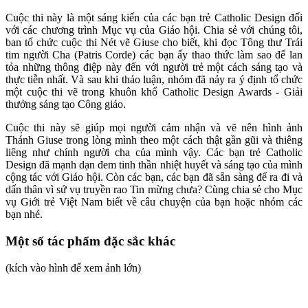
Cuộc thi này là một sáng kiến của các bạn trẻ Catholic Design đối
với các chương trình Mục vụ của Giáo hội. Chia sẻ với chúng tôi,
ban tổ chức cuộc thi Nét vẽ Giuse cho biết, khi đọc Tông thư Trái
tim người Cha (Patris Corde) các bạn ấy thao thức làm sao để lan
tỏa những thông điệp này đến với người trẻ một cách sáng tạo và
thực tiễn nhất. Và sau khi thảo luận, nhóm đã nảy ra ý định tổ chức
một cuộc thi vẽ trong khuôn khổ Catholic Design Awards - Giải
thưởng sáng tạo Công giáo.
Cuộc thi này sẽ giúp mọi người cảm nhận và vẽ nên hình ảnh
Thánh Giuse trong lòng mình theo một cách thật gần gũi và thiêng
liêng như chính người cha của mình vậy. Các bạn trẻ Catholic
Design đã mạnh dạn đem tinh thần nhiệt huyết và sáng tạo của mình
cộng tác với Giáo hội. Còn các bạn, các bạn đã sẵn sàng để ra đi và
dấn thân vì sứ vụ truyền rao Tin mừng chưa? Cùng chia sẻ cho Mục
vụ Giới trẻ Việt Nam biết về câu chuyện của bạn hoặc nhóm các
bạn nhé.
Một số tác phẩm đặc sắc khác
(kích vào hình để xem ảnh lớn)