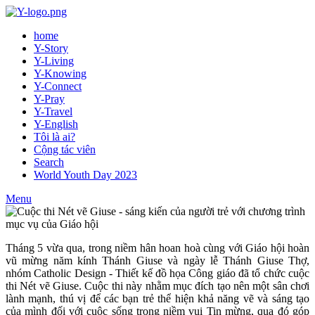
home
Y-Story
Y-Living
Y-Knowing
Y-Connect
Y-Pray
Y-Travel
Y-English
Tôi là ai?
Cộng tác viên
Search
World Youth Day 2023
Menu
Tháng 5 vừa qua, trong niềm hân hoan hoà cùng với Giáo hội hoàn
vũ mừng năm kính Thánh Giuse và ngày lễ Thánh Giuse Thợ,
nhóm Catholic Design - Thiết kế đồ họa Công giáo đã tổ chức cuộc
thi Nét vẽ Giuse. Cuộc thi này nhằm mục đích tạo nên một sân chơi
lành mạnh, thú vị để các bạn trẻ thể hiện khả năng vẽ và sáng tạo
của mình đối với cuộc sống trong niềm vui Tin mừng, qua đó góp