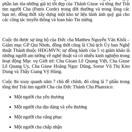
phần lan tỏa những giá trị tốt đẹp của Thánh Giuse và tông thư Trái
tim người Cha (Patris Corde) trong đời thường và trong lòng các
bạn trẻ, đồng thời xây dựng một kho tư liệu hình ảnh quý giá cho
các công tác truyền thông và loan báo Tin mừng
Cuộc thi được sự ủng hộ của Đức cha Mattheu Nguyễn Văn Khôi –
Giám mục GP Qui Nhơn, đồng thời cũng là Chủ tịch Ủy ban Nghệ
thuật Thánh thuộc HĐGMVN; sự đồng hành của 5 vị giám khảo là
những người am tường về nghệ thuật và có nhiều kinh nghiệm trong
hoạt động Mục vụ Giới trẻ: Cha Gioan Lê Quang Việt, Cha Giuse
Lê Quang Uy, Cha Giuse Hoàng Ngọc Dũng, Soeur Vũ Thị Kim
Dung và Thầy Giang Vỹ Hùng.
Cuộc thi xoay quanh năm 7 chủ đề chính, đó cũng là 7 phần trong
tông thư Trái tim người Cha của Đức Thánh Cha Phanxico:
Một người cha yêu thương
Một người cha dịu dàng và yêu thương
Một người cha vâng phục
Một người cha chấp nhận