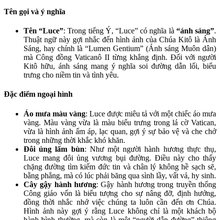
Tên gọi và ý nghĩa
Tên “Luce”
: Trong tiếng Ý, “Luce” có nghĩa là
“ánh sáng”
.
Thuật ngữ này gợi nhắc đến hình ảnh của Chúa Kitô là Ánh
Sáng, hay chính là “Lumen Gentium” (Ánh sáng Muôn dân)
mà Công đồng Vaticanô II từng khẳng định. Đối với người
Kitô hữu, ánh sáng mang ý nghĩa soi đường dẫn lối, biểu
trưng cho niềm tin và tình yêu.
Đặc điểm ngoại hình
Áo mưa màu vàng
: Luce được miêu tả với một chiếc áo mưa
vàng. Màu vàng vừa là màu biểu trưng trong lá cờ Vatican,
vừa là hình ảnh ấm áp, lạc quan, gợi ý sự bảo vệ và che chở
trong những thời khắc khó khăn.
Đôi ủng lấm bùn
: Như một người hành hương thực thụ,
Luce mang đôi ủng vương bụi đường. Điều này cho thấy
chặng đường tìm kiếm đức tin và chân lý không hề sạch sẽ,
bằng phẳng, mà có lúc phải băng qua sình lầy, vất vả, hy sinh.
Cây gậy hành hương
: Gậy hành hương trong truyền thống
Công giáo vốn là biểu tượng cho sự nâng đỡ, định hướng,
đồng thời nhắc nhớ việc chúng ta luôn cần đến ơn Chúa.
Hình ảnh này gợi ý rằng Luce không chỉ là một khách bộ
hành bình thường, mà còn là một “người dẫn đường” thiêng