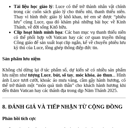
Tài liệu học giáo lý
: Luce có thể trở thành nhân vật chính
trong các cuốn sách giáo lý cho thiếu nhi, thanh thiếu niên.
Thay vì hình thức giáo lý khô khan, trẻ em sẽ được “phiêu
lưu” cùng Luce, qua đó khám phá những bài học về Kinh
Thánh, về đời sống Kitô hữu.
Clip hoạt hình minh họa
: Các ban mục vụ thanh thiếu niên
có thể phối hợp với Vatican hay các cơ quan truyền thông
Công giáo để sản xuất loạt clip ngắn, kể về chuyến phiêu lưu
kỳ thú của Luce, lồng ghép thông điệp đức tin.
Sản phẩm lưu niệm
Không chỉ dừng lại ở tác phẩm số, dự kiến sẽ có nhiều sản phẩm
lưu niệm như
tượng Luce
,
bút, sổ tay
,
móc khóa
,
áo thun
... Hình
ảnh Luce tươi cười, khoác áo mưa vàng, cầm gậy hành hương, có
thể trở thành một “món quà tinh thần” cho khách hành hương khi
đến thăm Vatican hay các thánh địa trong dịp Năm Thánh 2025.
8. ĐÁNH GIÁ VÀ TIẾP NHẬN TỪ CỘNG ĐỒNG
Phản hồi tích cực