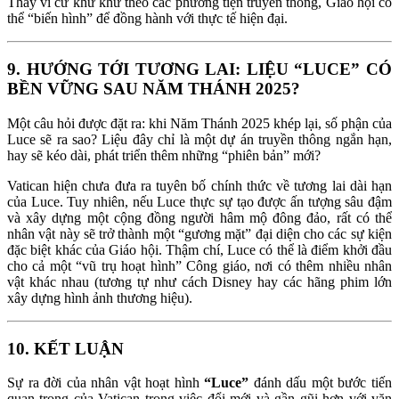
Thay vì cứ khư khư theo các phương tiện truyền thống, Giáo hội có
thể “biến hình” để đồng hành với thực tế hiện đại.
9. HƯỚNG TỚI TƯƠNG LAI: LIỆU “LUCE” CÓ
BỀN VỮNG SAU NĂM THÁNH 2025?
Một câu hỏi được đặt ra: khi Năm Thánh 2025 khép lại, số phận của
Luce sẽ ra sao? Liệu đây chỉ là một dự án truyền thông ngắn hạn,
hay sẽ kéo dài, phát triển thêm những “phiên bản” mới?
Vatican hiện chưa đưa ra tuyên bố chính thức về tương lai dài hạn
của Luce. Tuy nhiên, nếu Luce thực sự tạo được ấn tượng sâu đậm
và xây dựng một cộng đồng người hâm mộ đông đảo, rất có thể
nhân vật này sẽ trở thành một “gương mặt” đại diện cho các sự kiện
đặc biệt khác của Giáo hội. Thậm chí, Luce có thể là điểm khởi đầu
cho cả một “vũ trụ hoạt hình” Công giáo, nơi có thêm nhiều nhân
vật khác nhau (tương tự như cách Disney hay các hãng phim lớn
xây dựng hình ảnh thương hiệu).
10. KẾT LUẬN
Sự ra đời của nhân vật hoạt hình
“Luce”
đánh dấu một bước tiến
quan trọng của Vatican trong việc đổi mới và gần gũi hơn với văn