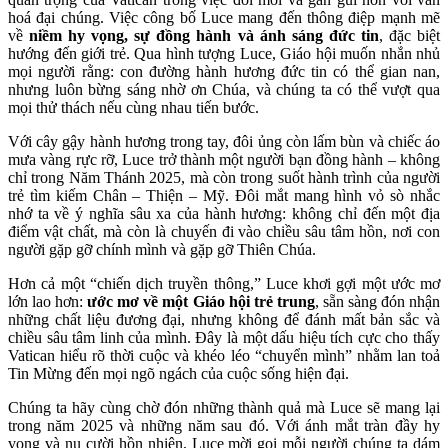
hoá đại chúng. Việc công bố Luce mang đến thông điệp mạnh mẽ
về
niềm hy vọng, sự đồng hành và ánh sáng đức tin
, đặc biệt
hướng đến giới trẻ. Qua hình tượng Luce, Giáo hội muốn nhắn nhủ
mọi người rằng: con đường hành hương đức tin có thể gian nan,
nhưng luôn bừng sáng nhờ ơn Chúa, và chúng ta có thể vượt qua
mọi thử thách nếu cùng nhau tiến bước.
Với cây gậy hành hương trong tay, đôi ủng còn lấm bùn và chiếc áo
mưa vàng rực rỡ, Luce trở thành một người bạn đồng hành – không
chỉ trong Năm Thánh 2025, mà còn trong suốt hành trình của người
trẻ tìm kiếm Chân – Thiện – Mỹ. Đôi mắt mang hình vỏ sò nhắc
nhớ ta về ý nghĩa sâu xa của hành hương: không chỉ đến một địa
điểm vật chất, mà còn là chuyến đi vào chiều sâu tâm hồn, nơi con
người gặp gỡ chính mình và gặp gỡ Thiên Chúa.
Hơn cả một “chiến dịch truyền thông,” Luce khơi gợi một ước mơ
lớn lao hơn:
ước mơ về một Giáo hội trẻ trung
, sẵn sàng đón nhận
những chất liệu đương đại, nhưng không để đánh mất bản sắc và
chiều sâu tâm linh của mình. Đây là một dấu hiệu tích cực cho thấy
Vatican hiểu rõ thời cuộc và khéo léo “chuyển mình” nhằm lan toả
Tin Mừng đến mọi ngõ ngách của cuộc sống hiện đại.
Chúng ta hãy cùng chờ đón những thành quả mà Luce sẽ mang lại
trong năm 2025 và những năm sau đó. Với ánh mắt tràn đầy hy
vọng và nụ cười hồn nhiên, Luce mời gọi mỗi người chúng ta dám