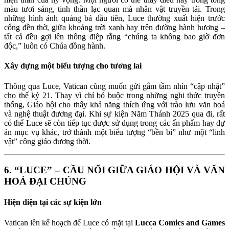
màu tươi sáng, tinh thần lạc quan mà nhân vật truyền tải. Trong
những hình ảnh quảng bá đầu tiên, Luce thường xuất hiện trước
cổng đền thờ, giữa khoảng trời xanh hay trên đường hành hương –
tất cả đều gợi lên thông điệp rằng “chúng ta không bao giờ đơn
độc,” luôn có Chúa đồng hành.
Xây dựng một biểu tượng cho tương lai
Thông qua Luce, Vatican cũng muốn gửi gắm tầm nhìn “cập nhật”
cho thế kỷ 21. Thay vì chỉ bó buộc trong những nghi thức truyền
thống, Giáo hội cho thấy khả năng thích ứng với trào lưu văn hoá
và nghệ thuật đương đại. Khi sự kiện Năm Thánh 2025 qua đi, rất
có thể Luce sẽ còn tiếp tục được sử dụng trong các ấn phẩm hay dự
án mục vụ khác, trở thành một biểu tượng “bền bỉ” như một “linh
vật” công giáo đương thời.
6. “LUCE” – CẦU NỐI GIỮA GIÁO HỘI VÀ VĂN
HOÁ ĐẠI CHÚNG
Hiện diện tại các sự kiện lớn
Vatican lên kế hoạch để Luce có mặt tại
Lucca Comics and Games