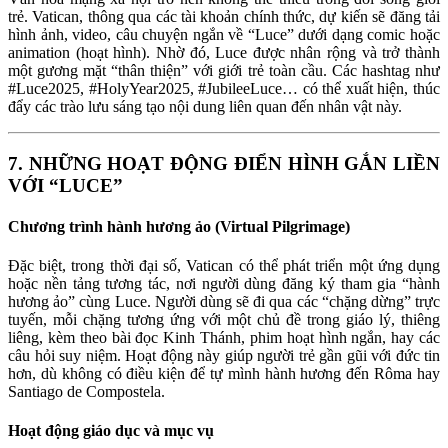
trẻ. Vatican, thông qua các tài khoản chính thức, dự kiến sẽ đăng tải
hình ảnh, video, câu chuyện ngắn về “Luce” dưới dạng comic hoặc
animation (hoạt hình). Nhờ đó, Luce được nhân rộng và trở thành
một gương mặt “thân thiện” với giới trẻ toàn cầu. Các hashtag như
#Luce2025, #HolyYear2025, #JubileeLuce… có thể xuất hiện, thúc
đẩy các trào lưu sáng tạo nội dung liên quan đến nhân vật này.
7. NHỮNG HOẠT ĐỘNG ĐIỂN HÌNH GẮN LIỀN
VỚI “LUCE”
Chương trình hành hương ảo (Virtual Pilgrimage)
Đặc biệt, trong thời đại số, Vatican có thể phát triển một ứng dụng
hoặc nền tảng tương tác, nơi người dùng đăng ký tham gia “hành
hương ảo” cùng Luce. Người dùng sẽ đi qua các “chặng dừng” trực
tuyến, mỗi chặng tương ứng với một chủ đề trong giáo lý, thiêng
liêng, kèm theo bài đọc Kinh Thánh, phim hoạt hình ngắn, hay các
câu hỏi suy niệm. Hoạt động này giúp người trẻ gần gũi với đức tin
hơn, dù không có điều kiện để tự mình hành hương đến Rôma hay
Santiago de Compostela.
Hoạt động giáo dục và mục vụ