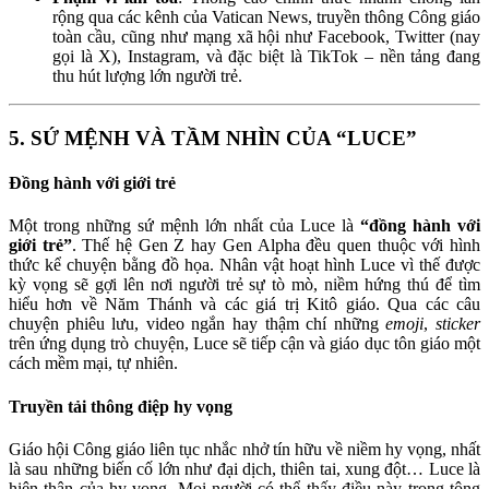
rộng qua các kênh của Vatican News, truyền thông Công giáo
toàn cầu, cũng như mạng xã hội như Facebook, Twitter (nay
gọi là X), Instagram, và đặc biệt là TikTok – nền tảng đang
thu hút lượng lớn người trẻ.
5. SỨ MỆNH VÀ TẦM NHÌN CỦA “LUCE”
Đồng hành với giới trẻ
Một trong những sứ mệnh lớn nhất của Luce là
“đồng hành với
giới trẻ”
. Thế hệ Gen Z hay Gen Alpha đều quen thuộc với hình
thức kể chuyện bằng đồ họa. Nhân vật hoạt hình Luce vì thế được
kỳ vọng sẽ gợi lên nơi người trẻ sự tò mò, niềm hứng thú để tìm
hiểu hơn về Năm Thánh và các giá trị Kitô giáo. Qua các câu
chuyện phiêu lưu, video ngắn hay thậm chí những
emoji
,
sticker
trên ứng dụng trò chuyện, Luce sẽ tiếp cận và giáo dục tôn giáo một
cách mềm mại, tự nhiên.
Truyền tải thông điệp hy vọng
Giáo hội Công giáo liên tục nhắc nhở tín hữu về niềm hy vọng, nhất
là sau những biến cố lớn như đại dịch, thiên tai, xung đột… Luce là
hiện thân của hy vọng. Mọi người có thể thấy điều này trong tông