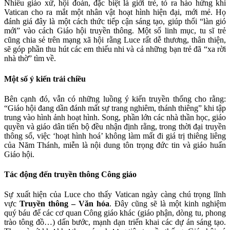
Nhiều giáo xứ, hội đoàn, đặc biệt là giới trẻ, tỏ ra hào hứng khi
Vatican cho ra mắt một nhân vật hoạt hình hiện đại, mới mẻ. Họ
đánh giá đây là một cách thức tiếp cận sáng tạo, giúp thổi “làn gió
mới” vào cách Giáo hội truyền thông. Một số linh mục, tu sĩ trẻ
cũng chia sẻ trên mạng xã hội rằng Luce rất dễ thương, thân thiện,
sẽ góp phần thu hút các em thiếu nhi và cả những bạn trẻ đã “xa rời
nhà thờ” tìm về.
Một số ý kiến trái chiều
Bên cạnh đó, vẫn có những luồng ý kiến truyền thống cho rằng:
“Giáo hội đang dần đánh mất sự trang nghiêm, thánh thiêng” khi tập
trung vào hình ảnh hoạt hình. Song, phần lớn các nhà thần học, giáo
quyền và giáo dân tiến bộ đều nhận định rằng, trong thời đại truyền
thông số, việc ‘hoạt hình hoá’ không làm mất đi giá trị thiêng liêng
của Năm Thánh, miễn là nội dung tôn trọng đức tin và giáo huấn
Giáo hội.
Tác động đến truyền thông Công giáo
Sự xuất hiện của Luce cho thấy Vatican ngày càng chú trọng lĩnh
vực
Truyền thông – Văn hóa
. Đây cũng sẽ là một kinh nghiệm
quý báu để các cơ quan Công giáo khác (giáo phận, dòng tu, phong
trào tông đồ…) dấn bước, mạnh dạn triển khai các dự án sáng tạo.