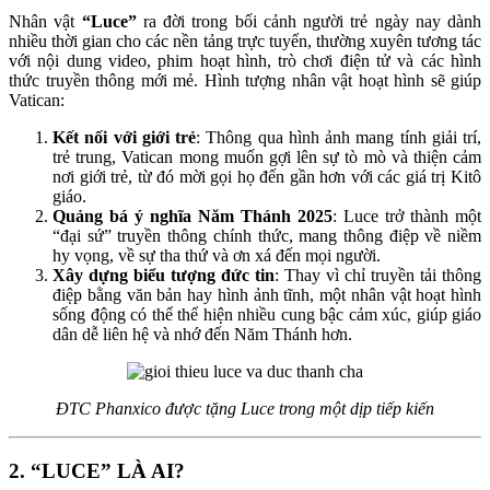
Nhân vật
“Luce”
ra đời trong bối cảnh người trẻ ngày nay dành
nhiều thời gian cho các nền tảng trực tuyến, thường xuyên tương tác
với nội dung video, phim hoạt hình, trò chơi điện tử và các hình
thức truyền thông mới mẻ. Hình tượng nhân vật hoạt hình sẽ giúp
Vatican:
Kết nối với giới trẻ
: Thông qua hình ảnh mang tính giải trí,
trẻ trung, Vatican mong muốn gợi lên sự tò mò và thiện cảm
nơi giới trẻ, từ đó mời gọi họ đến gần hơn với các giá trị Kitô
giáo.
Quảng bá ý nghĩa Năm Thánh 2025
: Luce trở thành một
“đại sứ” truyền thông chính thức, mang thông điệp về niềm
hy vọng, về sự tha thứ và ơn xá đến mọi người.
Xây dựng biểu tượng đức tin
: Thay vì chỉ truyền tải thông
điệp bằng văn bản hay hình ảnh tĩnh, một nhân vật hoạt hình
sống động có thể thể hiện nhiều cung bậc cảm xúc, giúp giáo
dân dễ liên hệ và nhớ đến Năm Thánh hơn.
ĐTC Phanxico được tặng Luce trong một dịp tiếp kiến
2. “LUCE” LÀ AI?