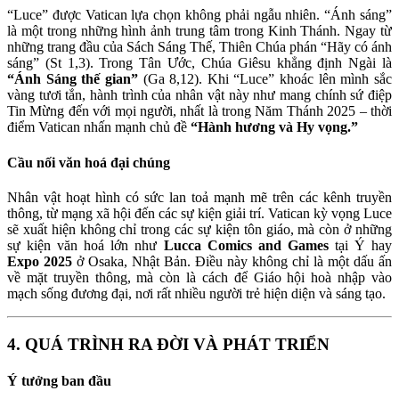
“Luce” được Vatican lựa chọn không phải ngẫu nhiên. “Ánh sáng”
là một trong những hình ảnh trung tâm trong Kinh Thánh. Ngay từ
những trang đầu của Sách Sáng Thế, Thiên Chúa phán “Hãy có ánh
sáng” (St 1,3). Trong Tân Ước, Chúa Giêsu khẳng định Ngài là
“Ánh Sáng thế gian”
(Ga 8,12). Khi “Luce” khoác lên mình sắc
vàng tươi tắn, hành trình của nhân vật này như mang chính sứ điệp
Tin Mừng đến với mọi người, nhất là trong Năm Thánh 2025 – thời
điểm Vatican nhấn mạnh chủ đề
“Hành hương và Hy vọng.”
Cầu nối văn hoá đại chúng
Nhân vật hoạt hình có sức lan toả mạnh mẽ trên các kênh truyền
thông, từ mạng xã hội đến các sự kiện giải trí. Vatican kỳ vọng Luce
sẽ xuất hiện không chỉ trong các sự kiện tôn giáo, mà còn ở những
sự kiện văn hoá lớn như
Lucca Comics and Games
tại Ý hay
Expo 2025
ở Osaka, Nhật Bản. Điều này không chỉ là một dấu ấn
về mặt truyền thông, mà còn là cách để Giáo hội hoà nhập vào
mạch sống đương đại, nơi rất nhiều người trẻ hiện diện và sáng tạo.
4. QUÁ TRÌNH RA ĐỜI VÀ PHÁT TRIỂN
Ý tưởng ban đầu