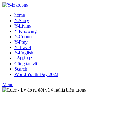
home
Y-Story
Y-Living
Y-Knowing
Y-Connect
Y-Pray
Y-Travel
Y-English
Tôi là ai?
Cộng tác viên
Search
World Youth Day 2023
Menu