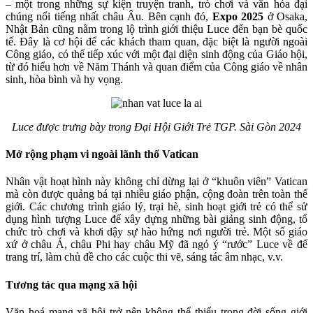
– một trong những sự kiện truyện tranh, trò chơi và văn hóa đại
chúng nổi tiếng nhất châu Âu. Bên cạnh đó,
Expo 2025
ở Osaka,
Nhật Bản cũng nằm trong lộ trình giới thiệu Luce đến bạn bè quốc
tế. Đây là cơ hội để các khách tham quan, đặc biệt là người ngoài
Công giáo, có thể tiếp xúc với một đại diện sinh động của Giáo hội,
từ đó hiểu hơn về Năm Thánh và quan điểm của Công giáo về nhân
sinh, hòa bình và hy vọng.
Luce được trưng bày trong Đại Hội Giới Trẻ TGP. Sài Gòn 2024
Mở rộng phạm vi ngoài lãnh thổ Vatican
Nhân vật hoạt hình này không chỉ dừng lại ở “khuôn viên” Vatican
mà còn được quảng bá tại nhiều giáo phận, cộng đoàn trên toàn thế
giới. Các chương trình giáo lý, trại hè, sinh hoạt giới trẻ có thể sử
dụng hình tượng Luce để xây dựng những bài giảng sinh động, tổ
chức trò chơi và khơi dậy sự hào hứng nơi người trẻ. Một số giáo
xứ ở châu Á, châu Phi hay châu Mỹ đã ngỏ ý “rước” Luce về để
trang trí, làm chủ đề cho các cuộc thi vẽ, sáng tác âm nhạc, v.v.
Tương tác qua mạng xã hội
Văn hoá mạng xã hội trở nên không thể thiếu trong đời sống giới