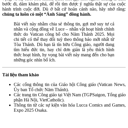
bước đi, dám khám phá, để rồi tìm được ý nghĩa thật sự của cuộc
hành trình cuộc đời. Dù ở bất cứ hoàn cảnh nào, hãy nhớ rằng:
chúng ta luôn có một “Ánh Sáng” đồng hành.
Bài viết này nhằm chia sẻ thông tin, gợi mở suy tư cá
nhân và cộng đồng về Luce – nhân vật hoạt hình chính
thức do Vatican công bố cho Năm Thánh 2025. Mọi
chi tiết có thể thay đổi tuỳ theo thông báo mới nhất từ
Tòa Thánh. Dù bạn là tín hữu Công giáo, người đang
tìm hiểu đức tin, hay chỉ đơn giản là yêu thích hình
thức hoạt hình, hy vọng bài viết này mang đến cho bạn
những góc nhìn bổ ích.
Tài liệu tham khảo
Các cổng thông tin của Giáo hội Công giáo (Vatican News,
Ủy ban Tổ chức Năm Thánh).
Các trang tin Công giáo tại Việt Nam (TGPSaigon, Tổng giáo
phận Hà Nội, VietCatholic).
Thông tin từ các sự kiện văn hóa Lucca Comics and Games,
Expo 2025 Osaka.