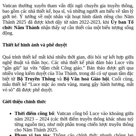
Vatican thường xuyên tham vấn đội ngũ chuyên gia truyền thông,
bao gồm các nhà thiết kế, họa sĩ, và những người am hiểu về tâm lý
giới trẻ. Ý tưởng về một nhân vật hoạt hình dành riêng cho Năm
Thánh 2025 đã được khơi dậy từ năm 2022-2023, khi
Ủy ban Tổ
chức Năm Thánh
nhận thấy sự cần thiết của một biểu tượng sống
động.
Thiết kế hình ảnh và phê duyệt
Quá trình thiết kế mất khá nhiều thời gian, đòi hỏi sự kết hợp giữa
nghệ thuật và thần học. Các nhà thiết kế phải đảm bảo Luce vừa
“gần gũi” lại vừa “đậm chất Công giáo.” Bản thảo được gửi qua
nhiều vòng kiểm duyệt của Tòa Thánh, trong đó có sự quan tâm đặc
biệt từ
Bộ Truyền Thông
và
Bộ Văn hoá Giáo hội
. Cuối cùng,
mẫu thiết kế “Luce mặc áo mưa vàng, mang gậy hành hương, mắt
vỏ sò” đã được phê duyệt.
Giới thiệu chính thức
Thời điểm công bố
: Vatican công bố Luce vào khoảng giữa
năm 2023 – 2024 (các thời điểm truyền thông khác nhau tuỳ
từng nguồn tin), như một phần trong chiến lược truyền thông
cho Năm Thánh 2025.
Phạm vi lan tỏa
: Thông cáo chính thức nhanh chóng lan