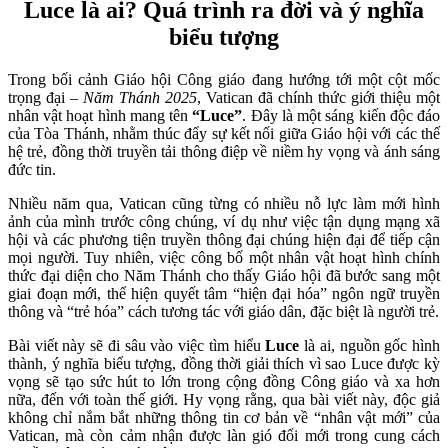
Luce là ai? Quá trình ra đời và ý nghĩa
biểu tượng
Trong bối cảnh Giáo hội Công giáo đang hướng tới một cột mốc
trọng đại –
Năm Thánh 2025
, Vatican đã chính thức giới thiệu một
nhân vật hoạt hình mang tên
“Luce”
. Đây là một sáng kiến độc đáo
của Tòa Thánh, nhằm thúc đẩy sự kết nối giữa Giáo hội với các thế
hệ trẻ, đồng thời truyền tải thông điệp về niềm hy vọng và ánh sáng
đức tin.
Nhiều năm qua, Vatican cũng từng có nhiều nỗ lực làm mới hình
ảnh của mình trước công chúng, ví dụ như việc tận dụng mạng xã
hội và các phương tiện truyền thông đại chúng hiện đại để tiếp cận
mọi người. Tuy nhiên, việc công bố một nhân vật hoạt hình chính
thức đại diện cho Năm Thánh cho thấy Giáo hội đã bước sang một
giai đoạn mới, thể hiện quyết tâm “hiện đại hóa” ngôn ngữ truyền
thông và “trẻ hóa” cách tương tác với giáo dân, đặc biệt là người trẻ.
Bài viết này sẽ đi sâu vào việc tìm hiểu
Luce
là ai, nguồn gốc hình
thành, ý nghĩa biểu tượng, đồng thời giải thích vì sao Luce được kỳ
vọng sẽ tạo sức hút to lớn trong cộng đồng Công giáo và xa hơn
nữa, đến với toàn thế giới. Hy vọng rằng, qua bài viết này, độc giả
không chỉ nắm bắt những thông tin cơ bản về “nhân vật mới” của
Vatican, mà còn cảm nhận được làn gió đổi mới trong cung cách