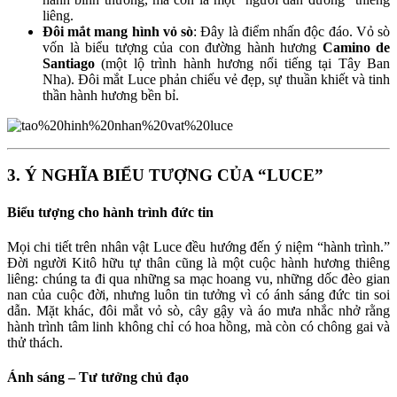
liêng.
Đôi mắt mang hình vỏ sò
: Đây là điểm nhấn độc đáo. Vỏ sò
vốn là biểu tượng của con đường hành hương
Camino de
Santiago
(một lộ trình hành hương nổi tiếng tại Tây Ban
Nha). Đôi mắt Luce phản chiếu vẻ đẹp, sự thuần khiết và tinh
thần hành hương bền bỉ.
3. Ý NGHĨA BIỂU TƯỢNG CỦA “LUCE”
Biểu tượng cho hành trình đức tin
Mọi chi tiết trên nhân vật Luce đều hướng đến ý niệm “hành trình.”
Đời người Kitô hữu tự thân cũng là một cuộc hành hương thiêng
liêng: chúng ta đi qua những sa mạc hoang vu, những dốc đèo gian
nan của cuộc đời, nhưng luôn tin tưởng vì có ánh sáng đức tin soi
dẫn. Mặt khác, đôi mắt vỏ sò, cây gậy và áo mưa nhắc nhở rằng
hành trình tâm linh không chỉ có hoa hồng, mà còn có chông gai và
thử thách.
Ánh sáng – Tư tưởng chủ đạo