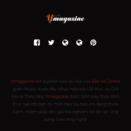
Ymagazine.net
là phiên bản số hóa của
Bản tin Online
quen thuộc trước đây (thực hiện bởi UB Mục vụ Giới
trẻ và Thiếu nhi).
Ymagazine
được trình bày theo hình
thức tạp chí điện tử, một trào lưu báo chí đang thịnh
hành, nhằm giúp độc giả trải nghiệm tối đa các ứng
dụng của công nghệ.