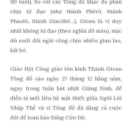
90 tuổi). So với các Tông đồ khác đa phần
chịu tử đạo (như thánh Phêrô, thánh
Phaolô, thánh Giacôbê…), Gioan là vị duy
nhất không tử đạo (theo nghĩa đổ máu), mặc
dù suốt đời ngài cũng chịu nhiều gian lao,
bắt bớ.
Giáo Hội Công giáo tôn kính Thánh Gioan
Tông đồ vào ngày 27 tháng 12 hằng năm,
ngay trong tuần bát nhật Giáng Sinh, để
diễn tả mối liên hệ mật thiết giữa Ngôi Lời
Nhập Thể và vị Tông đồ đã dâng cả cuộc
đời để loan báo Đấng Cứu Độ.