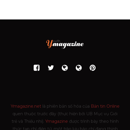
Ymagazine.net
là phiên bản số hóa của
Bản tin Online
quen thuộc trước đây (thực hiện bởi UB Mục vụ Giới
trẻ và Thiếu nhi).
Ymagazine
được trình bày theo hình
thức tạp chí điện tử, một trào lưu báo chí đang thịnh