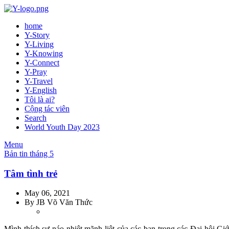
home
Y-Story
Y-Living
Y-Knowing
Y-Connect
Y-Pray
Y-Travel
Y-English
Tôi là ai?
Cộng tác viên
Search
World Youth Day 2023
Menu
Bản tin tháng 5
Tâm tình trẻ
May 06, 2021
By
JB Võ Văn Thức
Mình thích sự náo nhiệt mãnh liệt của các bạn trong các Đại hội G