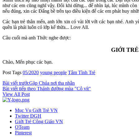
như các em cũng nghĩ vậy. Đôi khi dừng... để nhìn lại, lúc mình còn 
nếu đúng, xin các Đấng bề trên tạo điều kiện để các em phát huy nhữ
Các bạn trẻ thân mến, anh lớn xin có vài lời với các bạn nhé. Anh
quên là phải luôn có lớp kế thừa... Love All.
Câu cuối mà anh Thức nghe được:
GIỚI TRẺ
Chào, Mến phục các bạn.
Post Tags
05/2020
young people
Tâm Tình Trẻ
Bài viết trước
Gặp Chúa nơi tha nhân
Bài viết tiếp theo
Thánh đường mùa "Cô vít"
View All Post
Mục Vụ Giới Trẻ VN
Twitter ĐGH
Giới Trẻ Công Giáo VN
OTeam
Pinterest