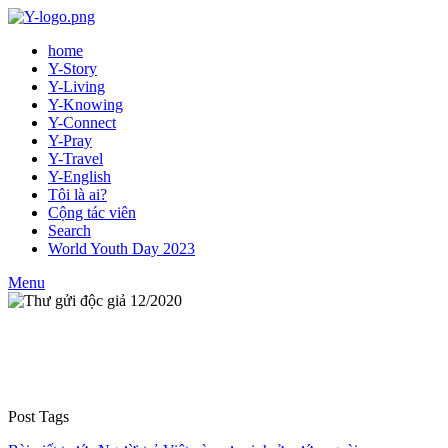
home
Y-Story
Y-Living
Y-Knowing
Y-Connect
Y-Pray
Y-Travel
Y-English
Tôi là ai?
Cộng tác viên
Search
World Youth Day 2023
Menu
Post Tags