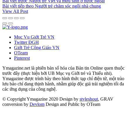
Bài viết trước
Người trẻ Việt và mưu sinh ở nước ngoài
Bài viết tiếp theo
Người trẻ chăm sóc ngôi nhà chung
View All Post
Mục Vụ Giới Trẻ VN
Twitter ĐGH
Giới Trẻ Công Giáo VN
OTeam
Pinterest
Ymagazine.net
là phiên bản số hóa của
Bản tin Online
quen thuộc
trước đây (thực hiện bởi UB Mục vụ Giới trẻ và Thiếu nhi).
Ymagazine
được trình bày theo hình thức tạp chí điện tử, một trào
lưu báo chí đang thịnh hành, nhằm giúp độc giả trải nghiệm tối đa
các ứng dụng của công nghệ.
© Copyright Ymagazine 2020
Design by
styleshout
, GRAV
conversion by
Devlom
Design and Public by
OTeam