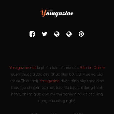
Ymagazine.net
là phiên bản số hóa của
Bản tin Online
quen thuộc trước đây (thực hiện bởi UB Mục vụ Giới
trẻ và Thiếu nhi).
Ymagazine
được trình bày theo hình
thức tạp chí điện tử, một trào lưu báo chí đang thịnh
hành, nhằm giúp độc giả trải nghiệm tối đa các ứng
dụng của công nghệ.