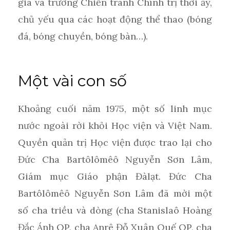
gia và trường Chiến tranh Chính trị thời ấy,
chủ yếu qua các hoạt động thể thao (bóng
đá, bóng chuyền, bóng bàn…).
Một vài con số
Khoảng cuối năm 1975, một số linh mục
nước ngoài rời khỏi Học viện và Việt Nam.
Quyền quản trị Học viện được trao lại cho
Đức Cha Bartôlômêô Nguyễn Sơn Lâm,
Giám mục Giáo phận Đàlạt. Đức Cha
Bartôlômêô Nguyễn Sơn Lâm đã mời một
số cha triều và dòng (cha Stanislaô Hoàng
Đắc Ánh OP, cha Anrê Đỗ Xuân Quế OP, cha