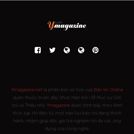
Ymagazine.net
là phiên bản số hóa của
Bản tin Online
quen thuộc trước đây (thực hiện bởi UB Mục vụ Giới
trẻ và Thiếu nhi).
Ymagazine
được trình bày theo hình
thức tạp chí điện tử, một trào lưu báo chí đang thịnh
hành, nhằm giúp độc giả trải nghiệm tối đa các ứng
dụng của công nghệ.