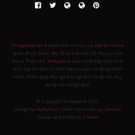
Ymagazine.net
là phiên bản số hóa của
Bản tin Online
quen thuộc trước đây (thực hiện bởi UB Mục vụ Giới
trẻ và Thiếu nhi).
Ymagazine
được trình bày theo hình
thức tạp chí điện tử, một trào lưu báo chí đang thịnh
hành, nhằm giúp độc giả trải nghiệm tối đa các ứng
dụng của công nghệ.
© Copyright Ymagazine 2020
Design by
styleshout
, GRAV conversion by
Devlom
Design and Public by
OTeam